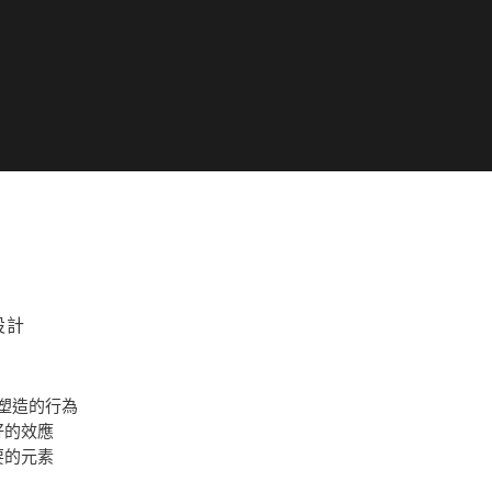
設計
塑造的行為
好的效應
要的元素