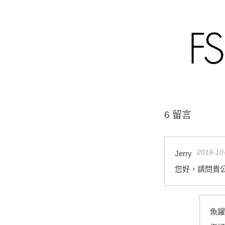
6 留言
2019-10
Jerry
您好，請問貴公
魚躍