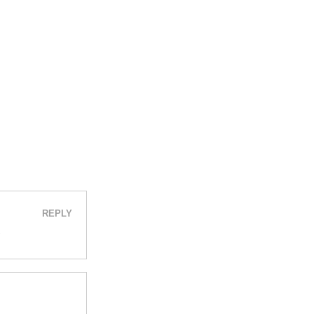
REPLY
？