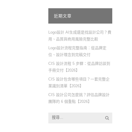
近期文章
Logo設計 AI生成還是找設計公司？費
用、品質與商用風險完整比較
Logo設計流程完整指南：從品牌定
位、設計理念到完稿交付
CIS 設計流程 5 步驟：從品牌訪談到
手冊交付【2026】
CIS 設計包含哪些項目？一套完整企
業識別清單【2026】
CIS 設計公司怎麼挑？評估品牌設計
團隊的 6 個重點【2026】