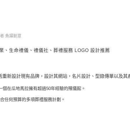
殯葬業、生命禮儀、禮儀社、葬禮服務 LOGO
者
魚躍創意
葬業、生命禮儀、禮儀社、葬禮服務 LOGO 設計推薦
括重新設計現有品牌，設計其網站，名片設計、型錄傳單以及其
一個在瓜地馬拉擁有超過50年經驗的殯儀館。
合任何預算的多項葬禮服務計劃。