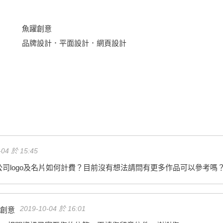
魚躍創意
品牌設計．平面設計．網頁設計
-04 於 15:45
司logo及名片如何計費？目前沒有想法請問有更多作品可以參考嗎
2019-10-04 於 16:01
創意