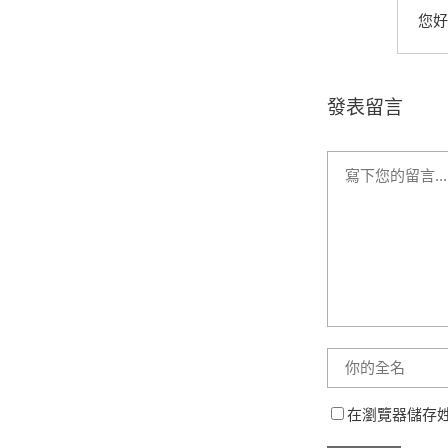
您好
發表留言
在瀏覽器儲存