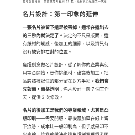
名片設計推薦｜高質感名片範例 28 款，紙材與凸版加工一次看
名片設計：第一印象的延伸
一張名片被留下還是被丟掉，通常在遞出去
的三秒內就決定了。
決定的不只是版面，還
有紙材的觸感、後加工的細節，以及資訊有
沒有被安排在對的位置。
魚躍創意做名片設計，從了解你的產業與使
用場合開始，替你挑紙材、建議後加工，把
品牌該被記住的部分留在對方手裡。
我們會
先報價，價格透明
；名片設計一般 7 個工作
天、提供 3 次修改。
名片的後加工是我們的專業領域，尤其是凸
版印刷
——需要開版、靠機器加壓在紙上留
下痕跡，成本比一般印刷高，但手感是印不
出來的。這樣的做法也讓魚躍創意獲香港國