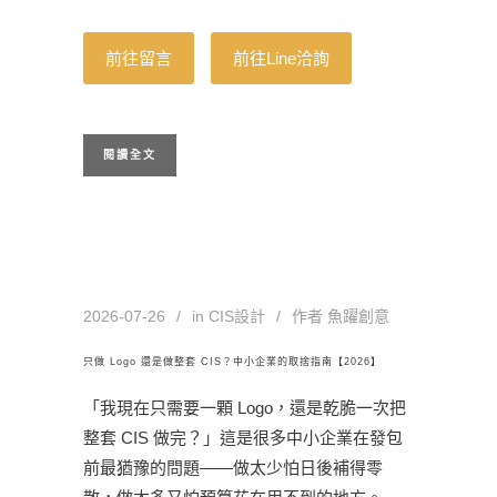
前往留言
前往Line洽詢
閱讀全文
2026-07-26
in
CIS設計
作者
魚躍創意
只做 Logo 還是做整套 CIS？中小企業的取捨指南【2026】
「我現在只需要一顆 Logo，還是乾脆一次把
整套 CIS 做完？」這是很多中小企業在發包
前最猶豫的問題——做太少怕日後補得零