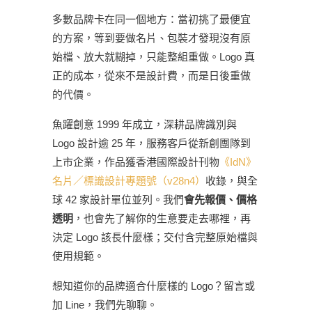
多數品牌卡在同一個地方：當初挑了最便宜
的方案，等到要做名片、包裝才發現沒有原
始檔、放大就糊掉，只能整組重做。Logo 真
正的成本，從來不是設計費，而是日後重做
的代價。
魚躍創意 1999 年成立，深耕品牌識別與
Logo 設計逾 25 年，服務客戶從新創團隊到
上市企業，作品獲香港國際設計刊物
《IdN》
名片／標識設計專題號（v28n4）
收錄，與全
球 42 家設計單位並列。我們
會先報價、價格
透明
，也會先了解你的生意要走去哪裡，再
決定 Logo 該長什麼樣；交付含完整原始檔與
使用規範。
想知道你的品牌適合什麼樣的 Logo？留言或
加 Line，我們先聊聊。