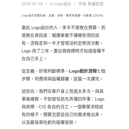
2026-07-25
in
Logo設計
作者
魚躍創意
Logo設計完整指南：定義、流程、費用到版權一次看懂【2026】
委託 Logo設計的人，多半不是敗在預算，而
是敗在資訊差：報價單看不懂哪些項目該
有、流程走到一半才發現沒約定修改次數、
Logo 用了三年，要註冊商標時才知道版權不
在自己手上。
從定義、好壞判斷標準、
Logo設計流程
七個
步驟，到費用與版權歸屬，這篇一次講完。
這些坑，我們在客戶身上見過太多次。與其
事後補救，不如發包前先弄懂四件事：Logo
與商標、CIS 各自的分工，一個專業流程該
有的樣子，預算怎麼從自己的需求推出來，
以及最容易吃虧的版權安排。