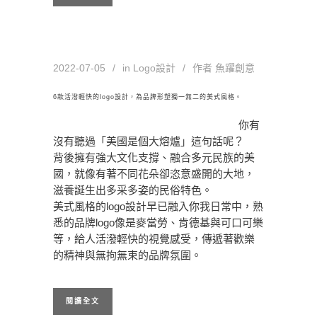
2022-07-05
in
Logo設計
作者
魚躍創意
6款活潑輕快的logo設計，為品牌形塑獨一無二的美式風格。
你有
沒有聽過「美國是個大熔爐」這句話呢？
背後擁有強大文化支撐、融合多元民族的美
國，就像有著不同花朵卻恣意盛開的大地，
滋養誕生出多采多姿的民俗特色。
美式風格的logo設計早已融入你我日常中，熟
悉的品牌logo像是麥當勞、肯德基與可口可樂
等，給人活潑輕快的視覺感受，傳遞著歡樂
的精神與無拘無束的品牌氛圍。
閱讀全文