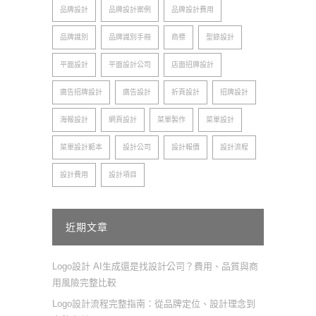
品牌設計
品牌設計案例
品牌設計費用
品牌識別
品牌識別手冊
商標
型錄設計
平面設計
平面設計公司
店面招牌設計
廣告招牌設計
廣告設計
折頁設計
招牌設計
海報設計
網頁設計
菜單製作
菜單設計
菜單設計範本
設計公司
設計報價
設計流程
設計費用
設計項目
近期文章
Logo設計 AI生成還是找設計公司？費用、品質與商
用風險完整比較
Logo設計流程完整指南：從品牌定位、設計理念到