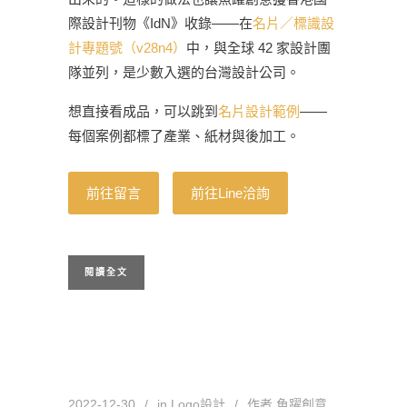
際設計刊物《IdN》收錄——在
名片／標識設
計專題號（v28n4）
中，與全球 42 家設計團
隊並列，是少數入選的台灣設計公司。
想直接看成品，可以跳到
名片設計範例
——
每個案例都標了產業、紙材與後加工。
前往留言
前往Line洽詢
閱讀全文
2022-12-30
in
Logo設計
作者
魚躍創意