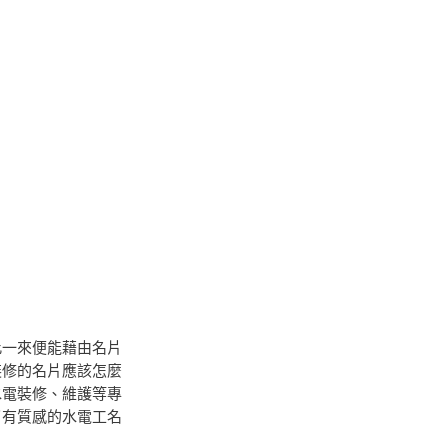
此一來便能藉由名片
裝修的名片應該怎麼
水電裝修、維護等專
了有質感的水電工名