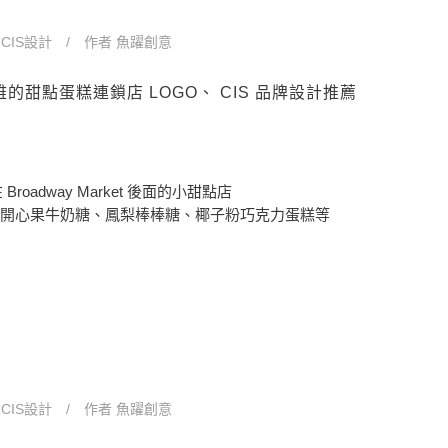
n
CIS設計
作者
魚躍創意
緻典雅的甜點蛋糕連鎖店 LOGO、 CIS 品牌設計推薦
在 Broadway Market 後面的小甜點店
開心果牛奶糖、鳳梨棒棒糖、椰子粉巧克力蛋糕等
n
CIS設計
作者
魚躍創意