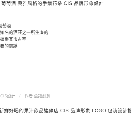
LES 葡萄酒 典雅風格的手繪花朵 CIS 品牌形象設計
葡萄酒
知名的酒莊之一所生產的
擴張其市占率
要的關鍵
n
CIS設計
作者
魚躍創意
eens 新鮮好喝的果汁飲品連鎖店 CIS 品牌形象 LOGO 包裝設計