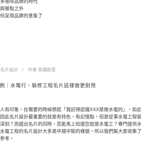
多咖啡品牌的時代
與餐點之外
何呈現品牌的意象了
n
名片設計
作者
魚躍創意
例｜水電行、裝修工程名片這樣做更耐用
人有印象，在需要的時候想起「我記得認識XXX是做水電的」，如
因此名片設計最重要的就是有特色、有記憶點，但是從事水電工程
深刻？而遞出名片的同時，否能馬上知道您就是水電工？專門提供
水電工程的名片設計大多是中規中矩的樣貌，所以我們幫大家收集
參考。