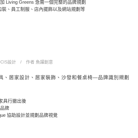
Living Greens 急需一個完整的品牌規劃
o、包裝、員工制服、店內擺飾以及網站規劃等
n
CIS設計
作者
魚躍創意
，燈具、居家設計、居家裝飾、沙發和餐桌椅—品牌識別規劃
及家具行撤出後
品牌
utique 協助設計並規劃品牌視覺