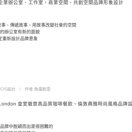
y 倫敦企業辦公室、工作室，商業空間、共創空間品牌形象設計
 是個說故事、傳遞故事、用故事改變社會的空間
的辦公室有新的面貌
y 決定重新設計品牌意象
n
CIS設計
作者
魚躍創意
ouse London 皇室徽章高品質咖啡餐飲、倫敦典雅時尚風格品牌
品牌中脫穎而出是很困難的