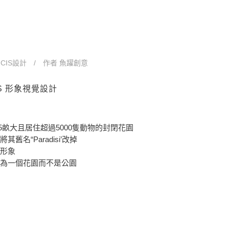
Tag
n
CIS設計
作者
魚躍創意
 CIS 形象視覺設計
是一個55畝大且居住超過5000隻動物的封閉花園
舊名“Paradisi’改掉
形象
為一個花園而不是公園