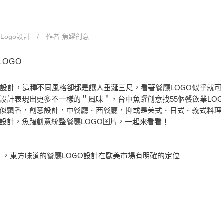
n
Logo設計
作者
魚躍創意
LOGO
GO設計，這種不同風格卻都是讓人垂涎三尺，看著餐廳LOGO似乎就
O設計表現出更多不一樣的＂風味＂，台中魚躍創意找55個餐飲業LO
見似飄香，創意設計，中餐廳、西餐廳，抑或是美式、日式、義式料
O設計，魚躍創意統整餐廳LOGO圖片，一起來看看！
jji ，東方味道的餐廳LOGO設計在歐美市場有明確的定位