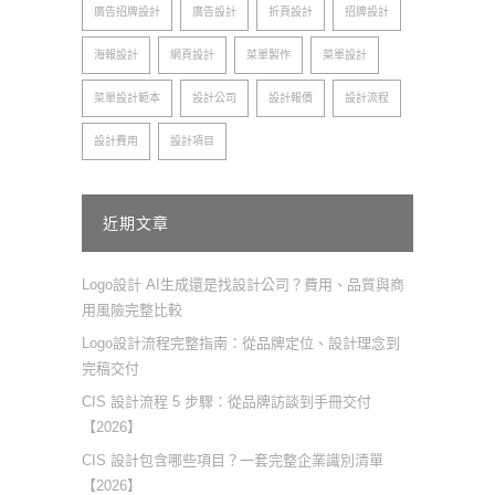
廣告招牌設計
廣告設計
折頁設計
招牌設計
海報設計
網頁設計
菜單製作
菜單設計
菜單設計範本
設計公司
設計報價
設計流程
設計費用
設計項目
近期文章
Logo設計 AI生成還是找設計公司？費用、品質與商
用風險完整比較
Logo設計流程完整指南：從品牌定位、設計理念到
完稿交付
CIS 設計流程 5 步驟：從品牌訪談到手冊交付
【2026】
CIS 設計包含哪些項目？一套完整企業識別清單
【2026】