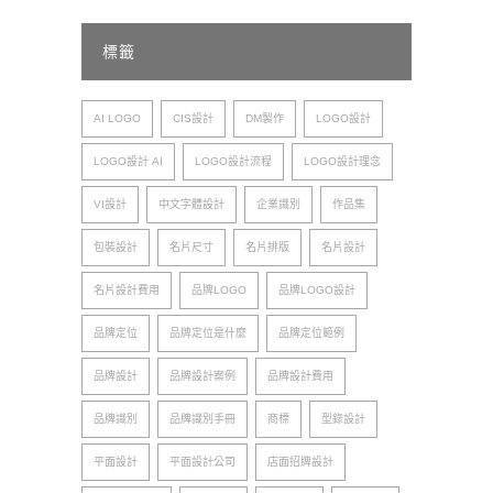
標籤
AI LOGO
CIS設計
DM製作
LOGO設計
LOGO設計 AI
LOGO設計流程
LOGO設計理念
VI設計
中文字體設計
企業識別
作品集
包裝設計
名片尺寸
名片排版
名片設計
名片設計費用
品牌LOGO
品牌LOGO設計
品牌定位
品牌定位是什麼
品牌定位範例
品牌設計
品牌設計案例
品牌設計費用
品牌識別
品牌識別手冊
商標
型錄設計
平面設計
平面設計公司
店面招牌設計