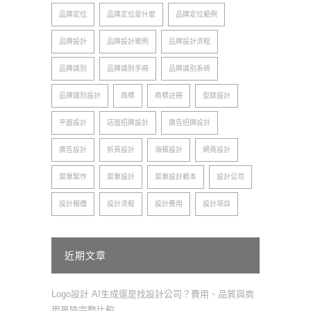
品牌定位
品牌定位是什麼
品牌定位範例
品牌設計
品牌設計案例
品牌設計流程
品牌識別
品牌識別手冊
品牌識別系統
品牌識別設計
商標
商標註冊
型錄設計
平面設計
店面招牌設計
廣告招牌設計
廣告設計
折頁設計
海報設計
網頁設計
菜單製作
菜單設計
菜單設計範本
設計公司
設計報價
設計流程
設計費用
設計項目
近期文章
Logo設計 AI生成還是找設計公司？費用、品質與商
用風險完整比較