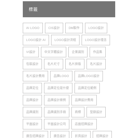
標籤
AI LOGO
CIS設計
DM製作
LOGO設計
LOGO設計 AI
LOGO設計流程
LOGO設計理念
VI設計
中文字體設計
企業識別
作品集
包裝設計
名片尺寸
名片排版
名片設計
名片設計費用
品牌LOGO
品牌LOGO設計
品牌定位
品牌定位是什麼
品牌定位範例
品牌設計
品牌設計案例
品牌設計費用
品牌識別
品牌識別手冊
商標
型錄設計
平面設計
平面設計公司
店面招牌設計
廣告招牌設計
廣告設計
折頁設計
招牌設計