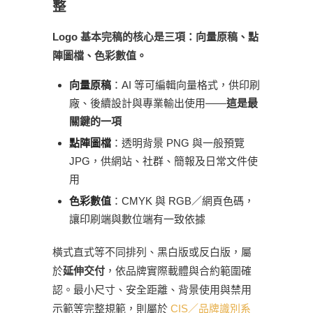
整
Logo 基本完稿的核心是三項：向量原稿、點
陣圖檔、色彩數值。
向量原稿
：AI 等可編輯向量格式，供印刷
廠、後續設計與專業輸出使用——
這是最
關鍵的一項
點陣圖檔
：透明背景 PNG 與一般預覽
JPG，供網站、社群、簡報及日常文件使
用
色彩數值
：CMYK 與 RGB／網頁色碼，
讓印刷端與數位端有一致依據
橫式直式等不同排列、黑白版或反白版，屬
於
延伸交付
，依品牌實際載體與合約範圍確
認。最小尺寸、安全距離、背景使用與禁用
示範等完整規範，則屬於
CIS／品牌識別系