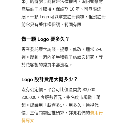
來」的符號；商標是法律權利，須向智慧財
產局註冊才取得，保護期 10 年、可無限延
展。一顆 Logo 可以拿去註冊商標，但沒註冊
前它只有著作權保護，範圍有限。
做一顆 Logo 要多久？
專業委託案含訪談、提案、修改，通常 2–6
週。壓到一週內多半犧牲了訪談與研究，等
於花客製的錢買半套流程。
Logo 設計費用大概多少？
沒有公定價。平台可比價區間約 $3,000–
200,000，套版數百元、指名度市場數十萬
起。建議用「載體多少、用多久、換掉代
價」三個問題回推預算，詳見我們的
費用行
情專文
。