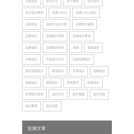
包裝設計
名片尺寸
名片排版
名片設計
名片設計費用
品牌LOGO
品牌LOGO設計
品牌定位
品牌定位是什麼
品牌定位範例
品牌設計
品牌設計案例
品牌設計費用
品牌識別
品牌識別手冊
商標
型錄設計
平面設計
平面設計公司
店面招牌設計
廣告招牌設計
廣告設計
折頁設計
招牌設計
海報設計
網頁設計
菜單製作
菜單設計
菜單設計範本
設計公司
設計報價
設計流程
設計費用
設計項目
近期文章