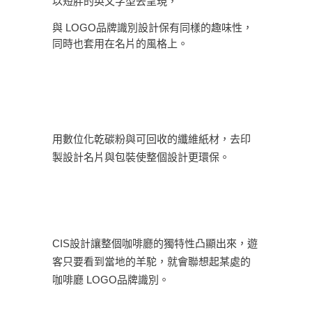
以短胖的英文字型去呈現，
與 LOGO品牌識別設計保有同樣的趣味性，
同時也套用在名片的風格上。
用數位化乾碳粉與可回收的纖維紙材，去印
製設計名片與包裝使整個設計更環保。
CIS設計讓整個咖啡廳的獨特性凸顯出來，遊
客只要看到當地的羊駝，就會聯想起某處的
咖啡廳 LOGO品牌識別。