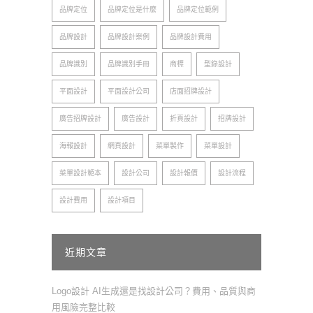
品牌定位
品牌定位是什麼
品牌定位範例
品牌設計
品牌設計案例
品牌設計費用
品牌識別
品牌識別手冊
商標
型錄設計
平面設計
平面設計公司
店面招牌設計
廣告招牌設計
廣告設計
折頁設計
招牌設計
海報設計
網頁設計
菜單製作
菜單設計
菜單設計範本
設計公司
設計報價
設計流程
設計費用
設計項目
近期文章
Logo設計 AI生成還是找設計公司？費用、品質與商
用風險完整比較