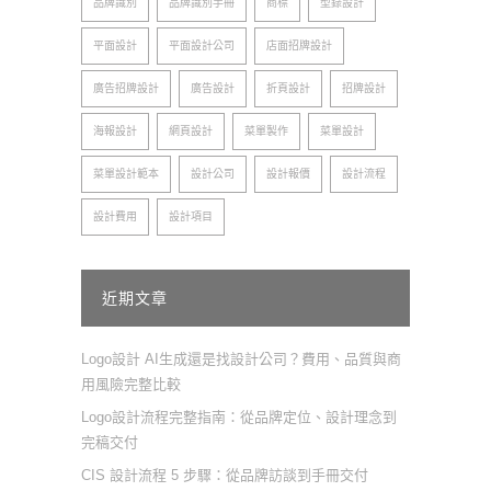
品牌識別
品牌識別手冊
商標
型錄設計
平面設計
平面設計公司
店面招牌設計
廣告招牌設計
廣告設計
折頁設計
招牌設計
海報設計
網頁設計
菜單製作
菜單設計
菜單設計範本
設計公司
設計報價
設計流程
設計費用
設計項目
近期文章
Logo設計 AI生成還是找設計公司？費用、品質與商
用風險完整比較
Logo設計流程完整指南：從品牌定位、設計理念到
完稿交付
CIS 設計流程 5 步驟：從品牌訪談到手冊交付