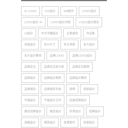
AI LOGO
CIS設計
DM製作
LOGO設計
LOGO設計 AI
LOGO設計流程
LOGO設計理念
VI設計
中文字體設計
企業識別
作品集
包裝設計
名片尺寸
名片排版
名片設計
名片設計費用
品牌LOGO
品牌LOGO設計
品牌定位
品牌定位是什麼
品牌定位範例
品牌設計
品牌設計案例
品牌設計費用
品牌識別
品牌識別手冊
商標
型錄設計
平面設計
平面設計公司
店面招牌設計
廣告招牌設計
廣告設計
折頁設計
招牌設計
海報設計
網頁設計
菜單製作
菜單設計