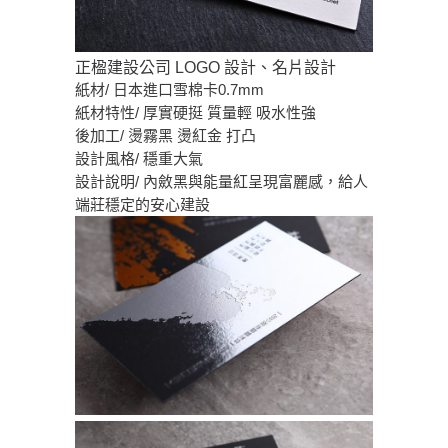
正楹建設公司 LOGO 設計、名片設計
紙材/ 日本進口雪棉卡0.7mm
紙材特性/ 厚實硬挺 質量輕 吸水性強
後加工/ 燙霧黑 燙紅金 打凸
設計風格/ 穩重大氣
設計說明/ 內斂黑與能量紅呈現富麗感，給人
端莊穩定的安心建設