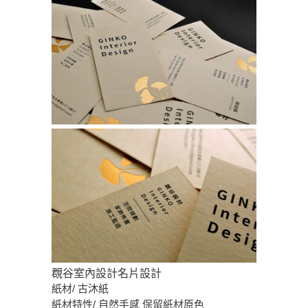
覠谷室內設計名片設計
紙材/ 古沐紙
紙材特性/ 自然手感 保留紙材原色