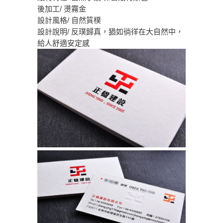
後加工/ 燙霧金
設計風格/ 自然質樸
設計說明/ 反璞歸真，猶如徜徉在大自然中，
給人舒適安定感