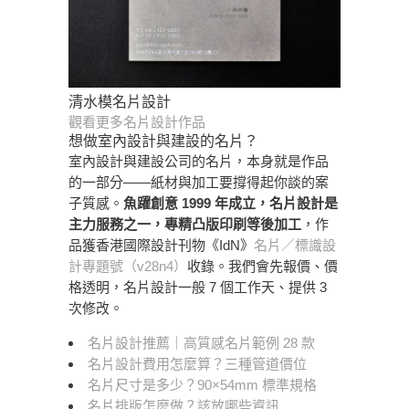
清水模名片設計
觀看更多名片設計作品
想做室內設計與建設的名片？
室內設計與建設公司的名片，本身就是作品
的一部分——紙材與加工要撐得起你談的案
子質感。
魚躍創意 1999 年成立，名片設計是
主力服務之一，專精凸版印刷等後加工
，作
品獲香港國際設計刊物《IdN》
名片／標識設
計專題號（v28n4）
收錄。我們會先報價、價
格透明，名片設計一般 7 個工作天、提供 3
次修改。
名片設計推薦｜高質感名片範例 28 款
名片設計費用怎麼算？三種管道價位
名片尺寸是多少？90×54mm 標準規格
名片排版怎麼做？該放哪些資訊