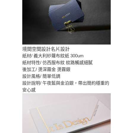
境間空間設計名片設計
紙材/ 義大利紗蘿布紋紙 300um
紙材特性/ 仿西服布紋 紋路觸感細膩
後加工/ 燙深霧金 燙霧銀
設計風格/ 簡單低調
設計說明/ 午夜藍與金泊銀，帶出簡約穩重的
安心感