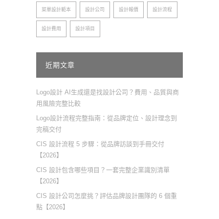
菜單設計範本
設計公司
設計報價
設計流程
設計費用
設計項目
近期文章
Logo設計 AI生成還是找設計公司？費用、品質與商
用風險完整比較
Logo設計流程完整指南：從品牌定位、設計理念到
完稿交付
CIS 設計流程 5 步驟：從品牌訪談到手冊交付
【2026】
CIS 設計包含哪些項目？一套完整企業識別清單
【2026】
CIS 設計公司怎麼挑？評估品牌設計團隊的 6 個重
點【2026】