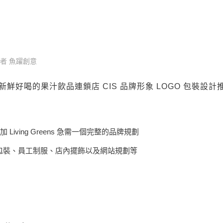
Greens 新鮮好喝的果汁飲品連鎖店 CIS 品
者
魚躍創意
eens 新鮮好喝的果汁飲品連鎖店 CIS 品牌形象 LOGO 包裝設計
Living Greens 急需一個完整的品牌規劃
o、包裝、員工制服、店內擺飾以及網站規劃等