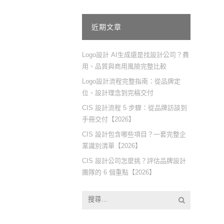
近期文章
Logo設計 AI生成還是找設計公司？費
用、品質與商用風險完整比較
Logo設計流程完整指南：從品牌定
位、設計理念到完稿交付
CIS 設計流程 5 步驟：從品牌訪談到
手冊交付【2026】
CIS 設計包含哪些項目？一套完整企
業識別清單【2026】
CIS 設計公司怎麼挑？評估品牌設計
團隊的 6 個重點【2026】