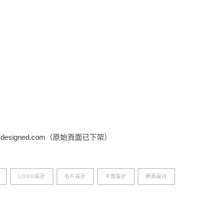
tydesigned.com（原始頁面已下架）
LOGO設計
名片設計
平面設計
網頁設計