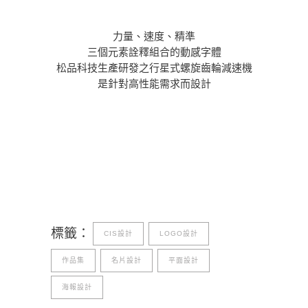
力量、速度、精準
三個元素詮釋組合的動感字體
松品科技生產研發之行星式螺旋齒輪減速機
是針對高性能需求而設計
標籤：
CIS設計
LOGO設計
作品集
名片設計
平面設計
海報設計