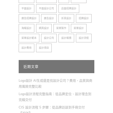
平面設計
平面設計公司
店面招牌設計
廣告招牌設計
廣告設計
折頁設計
招牌設計
海報設計
網頁設計
菜單製作
菜單設計
菜單設計範本
設計公司
設計報價
設計流程
設計費用
設計項目
近期文章
Logo設計 AI生成還是找設計公司？費用、品質與商
用風險完整比較
Logo設計流程完整指南：從品牌定位、設計理念到
完稿交付
CIS 設計流程 5 步驟：從品牌訪談到手冊交付