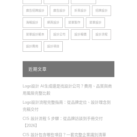
廣告招牌設計
廣告設計
折頁設計
招牌設計
海報設計
網頁設計
菜單製作
菜單設計
菜單設計範本
設計公司
設計報價
設計流程
設計費用
設計項目
近期文章
Logo設計 AI生成還是找設計公司？費用、品質與商
用風險完整比較
Logo設計流程完整指南：從品牌定位、設計理念到
完稿交付
CIS 設計流程 5 步驟：從品牌訪談到手冊交付
【2026】
CIS 設計包含哪些項目？一套完整企業識別清單