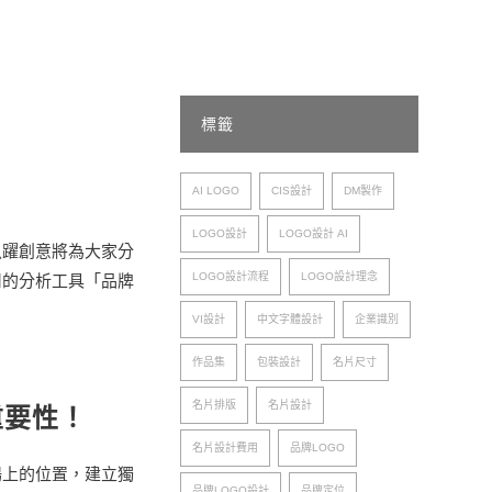
標籤
AI LOGO
CIS設計
DM製作
LOGO設計
LOGO設計 AI
魚躍創意將為大家分
LOGO設計流程
LOGO設計理念
用的分析工具「品牌
VI設計
中文字體設計
企業識別
作品集
包裝設計
名片尺寸
名片排版
名片設計
重要性！
名片設計費用
品牌LOGO
場上的位置，建立獨
品牌LOGO設計
品牌定位