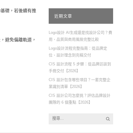
的基礎，若後續有推
近期文章
Logo設計 AI生成還是找設計公司？費
景，避免偏離軌道，
用、品質與商用風險完整比較
Logo設計流程完整指南：從品牌定
位、設計理念到完稿交付
CIS 設計流程 5 步驟：從品牌訪談到
手冊交付【2026】
CIS 設計包含哪些項目？一套完整企
業識別清單【2026】
CIS 設計公司怎麼挑？評估品牌設計
團隊的 6 個重點【2026】