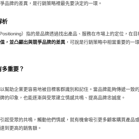
爭品牌的差異，是行銷策略裡最先要決定的一環。
解析
d Positioning）指的是品牌透過找出產品、服務在市場上的定位，在
值，並凸顯出與競爭品牌的差異
，可說是行銷策略中相當重要的一
有多重要？
以幫助企業更容易地被目標客群識別和記住。當品牌能夠傳遞一致
牌的印象，也能逐漸與受眾建立情感共鳴、提高品牌忠誠度。
引起受眾的共鳴，觸動他們情感，就有機會吸引更多顧客購買產品
達到更高的銷售額。