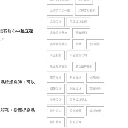
品牌定位是什麼
品牌定位範例
品牌設計
品牌設計案例
目標客群心中
建立獨
品牌設計費用
品牌識別
環。
品牌識別手冊
商標
型錄設計
平面設計
平面設計公司
店面招牌設計
廣告招牌設計
廣告設計
折頁設計
招牌設計
的品牌訊息時，可以
海報設計
網頁設計
菜單製作
菜單設計
菜單設計範本
或服務，從而提高品
設計公司
設計報價
設計流程
設計費用
設計項目