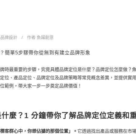
麼 Tag
n
品牌設計
作者
魚躍創意
？簡單5步驟帶你從無到有建立品牌形象
牌時最重要的步驟，究竟具體品牌定位是什麼？品牌定位怎麼做？
定位、產品定位、品牌定位及品牌策略等常見概念差異，並提供實
位範例，帶大家一步一步奠定品牌價值！
什麼？1 分鐘帶你了解品牌定位定義和
標客群心中，你想佔據的那個位置」。
它透過找出產品或服務在市