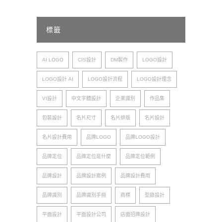
標籤
AI LOGO
CIS設計
DM製作
LOGO設計
LOGO設計 AI
LOGO設計流程
LOGO設計理念
VI設計
中文字體設計
企業識別
作品集
包裝設計
名片尺寸
名片排版
名片設計
名片設計費用
品牌LOGO
品牌LOGO設計
品牌定位
品牌定位是什麼
品牌定位範例
品牌設計
品牌設計案例
品牌設計費用
品牌識別
品牌識別手冊
商標
型錄設計
平面設計
平面設計公司
店面招牌設計