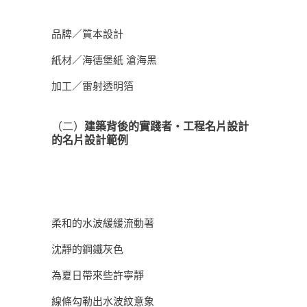
品牌／質本設計
紙材／海德堡紙 滄海黑
加工／雷射透明箔
（二）
建築背後的實踐者・工程名片設計
的名片設計範例
柔和的水波緩緩流動著
沈靜的鋼鐵灰色
為夏日帶來些許寧靜
線條勾勒出水波紋意象