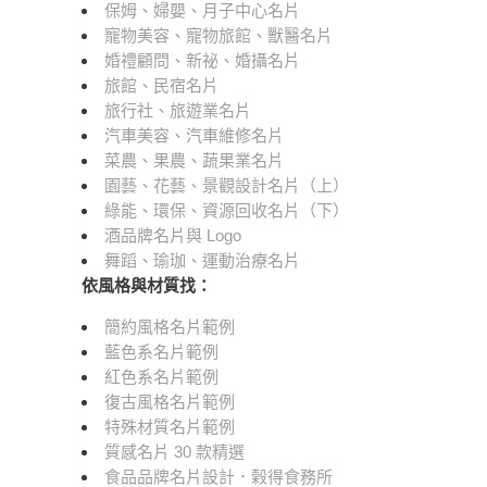
保姆、婦嬰、月子中心名片
寵物美容、寵物旅館、獸醫名片
婚禮顧問、新祕、婚攝名片
旅館、民宿名片
旅行社、旅遊業名片
汽車美容、汽車維修名片
菜農、果農、蔬果業名片
園藝、花藝、景觀設計名片（上）
綠能、環保、資源回收名片（下）
酒品牌名片與 Logo
舞蹈、瑜珈、運動治療名片
依風格與材質找：
簡約風格名片範例
藍色系名片範例
紅色系名片範例
復古風格名片範例
特殊材質名片範例
質感名片 30 款精選
食品品牌名片設計．榖得食務所