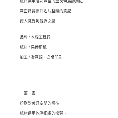
紙材選用層次豐富的藍灰色馬諦斯紙
霧面特質提升名片整體的質感
讓人感受到親近之感
品牌 / 木森工程行
紙材 / 馬諦斯紙
加工 / 燙霧銀、凸版印刷
一筆一畫
粉刷對美好空間的嚮往
紙材選用乾淨細緻的松賀卡