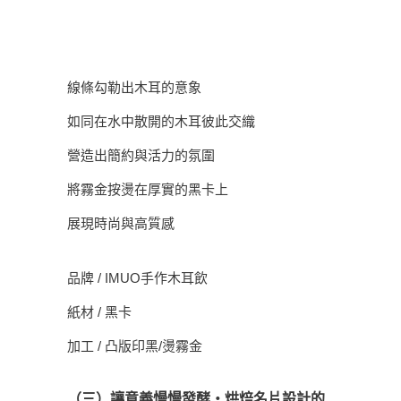
線條勾勒出木耳的意象
如同在水中散開的木耳彼此交織
營造出簡約與活力的氛圍
將霧金按燙在厚實的黑卡上
展現時尚與高質感
品牌 / IMUO手作木耳飲
紙材 / 黑卡
加工 / 凸版印黑/燙霧金
（三）讓意義慢慢發酵・烘焙名片設計的