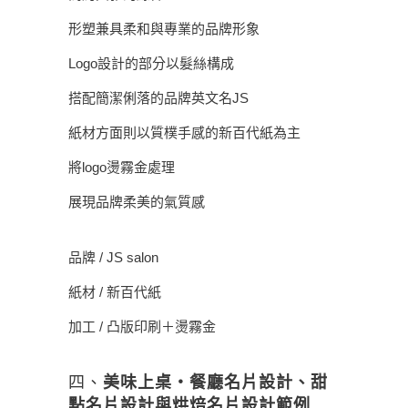
形塑兼具柔和與專業的品牌形象
Logo設計的部分以髮絲構成
搭配簡潔俐落的品牌英文名JS
紙材方面則以質樸手感的新百代紙為主
將logo燙霧金處理
展現品牌柔美的氣質感
品牌 / JS salon
紙材 / 新百代紙
加工 / 凸版印刷＋燙霧金
四、
美味上桌・餐廳名片設計、甜
點名片設計與烘焙名片設計範例