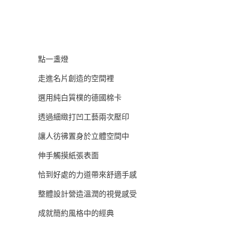
點一盞燈
走進名片創造的空間裡
選用純白質樸的德國棉卡
透過細緻打凹工藝兩次壓印
讓人彷彿置身於立體空間中
伸手觸摸紙張表面
恰到好處的力道帶來舒適手感
整體設計營造溫潤的視覺感受
成就簡約風格中的經典