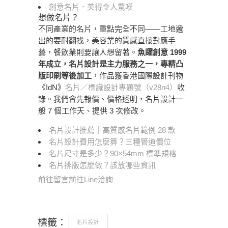
創意名片．美得令人驚嘆
想做名片？
不同產業的名片，重點完全不同——工地遞
出的要耐翻找，美容業的質感直接對應手
藝，餐飲業則要讓人想留著。
魚躍創意 1999
年成立，名片設計是主力服務之一，專精凸
版印刷等後加工
，作品獲香港國際設計刊物
《IdN》
名片／標識設計專題號（v28n4）
收
錄。我們會先報價、價格透明，名片設計一
般 7 個工作天、提供 3 次修改。
名片設計推薦｜高質感名片範例 28 款
名片設計費用怎麼算？三種管道價位
名片尺寸是多少？90×54mm 標準規格
名片排版怎麼做？該放哪些資訊
前往留言
前往Line洽詢
標籤：
名片設計