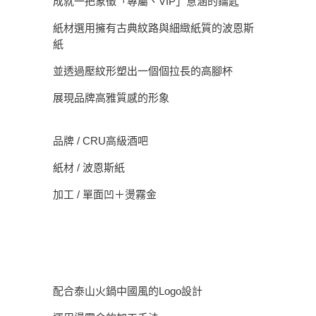
成就一把象徵「專屬、VIP」意涵的鑰匙
紙材選用擁有古典紋路與細緻紙質的波恩斯
紙
並透過壓紋形塑出一個個拉長的高腳杯
展現品牌高雅質感的形象
品牌 / CRU高級酒吧
紙材 / 波恩斯紙
加工 / 單面凹＋燙霧金
配合泰山火鍋中國風的Logo設計