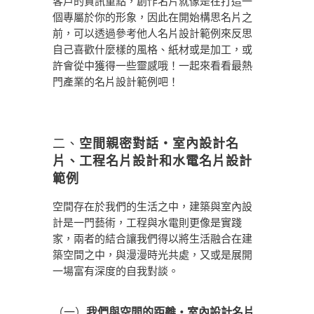
客戶的資訊重點，創作名片就像是在打造一
個專屬於你的形象，因此在開始構思名片之
前，可以透過參考他人名片設計範例來反思
自己喜歡什麼樣的風格、紙材或是加工，或
許會從中獲得一些靈感哦！一起來看看最熱
門產業的名片設計範例吧！
二、
空間親密對話・室內設計名
片、工程名片設計和水電名片設計
範例
空間存在於我們的生活之中，建築與室內設
計是一門藝術，工程與水電則更像是實踐
家，兩者的結合讓我們得以將生活融合在建
築空間之中，與漫漫時光共處，又或是展開
一場富有深度的自我對談。
（一）
我們與空間的距離・室內設計名片