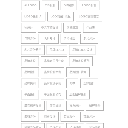
AI LOGO
CIS設計
DM製作
LOGO設計
LOGO設計 AI
LOGO設計流程
LOGO設計理念
VI設計
中文字體設計
企業識別
作品集
包裝設計
名片尺寸
名片排版
名片設計
名片設計費用
品牌LOGO
品牌LOGO設計
品牌定位
品牌定位是什麼
品牌定位範例
品牌設計
品牌設計案例
品牌設計費用
品牌識別
品牌識別手冊
商標
型錄設計
平面設計
平面設計公司
店面招牌設計
廣告招牌設計
廣告設計
折頁設計
招牌設計
海報設計
網頁設計
菜單製作
菜單設計
菜單設計範本
設計公司
設計報價
設計流程