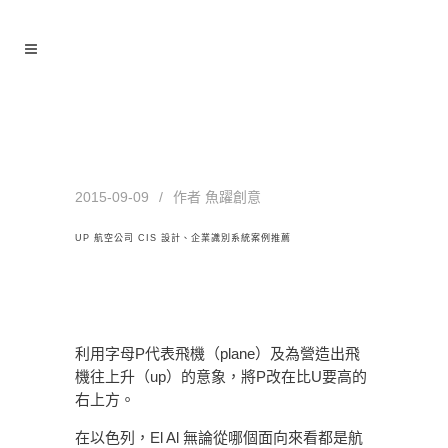
UP 航空公司 CIS 設計、企業識
別系統案例推薦
2015-09-09
作者
魚躍創意
UP 航空公司 CIS 設計、企業識別系統案例推薦
利用字母P代表飛機（plane）及為營造出飛
機往上升（up）的意象，將P改在比U要高的
右上方。
在以色列，El Al 無論從哪個面向來看都是航