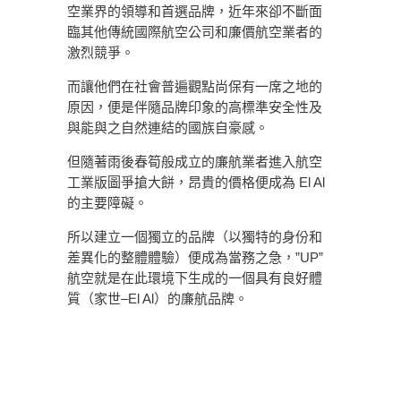
空業界的領導和首選品牌，近年來卻不斷面
臨其他傳統國際航空公司和廉價航空業者的
激烈競爭。
而讓他們在社會普遍觀點尚保有一席之地的
原因，便是伴隨品牌印象的高標準安全性及
與能與之自然連結的國族自豪感。
但隨著雨後春筍般成立的廉航業者進入航空
工業版圖爭搶大餅，昂貴的價格便成為 El Al
的主要障礙。
所以建立一個獨立的品牌（以獨特的身份和
差異化的整體體驗）便成為當務之急，”UP”
航空就是在此環境下生成的一個具有良好體
質（家世–El Al）的廉航品牌。