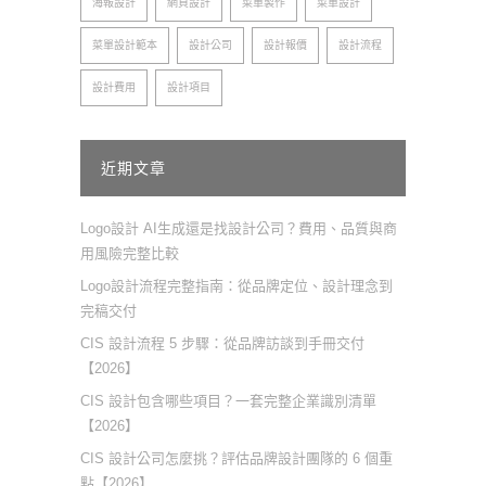
海報設計
網頁設計
菜單製作
菜單設計
菜單設計範本
設計公司
設計報價
設計流程
設計費用
設計項目
近期文章
Logo設計 AI生成還是找設計公司？費用、品質與商
用風險完整比較
Logo設計流程完整指南：從品牌定位、設計理念到
完稿交付
CIS 設計流程 5 步驟：從品牌訪談到手冊交付
【2026】
CIS 設計包含哪些項目？一套完整企業識別清單
【2026】
CIS 設計公司怎麼挑？評估品牌設計團隊的 6 個重
點【2026】