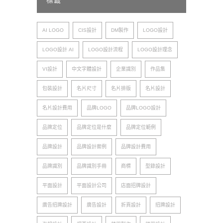
標籤
AI LOGO
CIS設計
DM製作
LOGO設計
LOGO設計 AI
LOGO設計流程
LOGO設計理念
VI設計
中文字體設計
企業識別
作品集
包裝設計
名片尺寸
名片排版
名片設計
名片設計費用
品牌LOGO
品牌LOGO設計
品牌定位
品牌定位是什麼
品牌定位範例
品牌設計
品牌設計案例
品牌設計費用
品牌識別
品牌識別手冊
商標
型錄設計
平面設計
平面設計公司
店面招牌設計
廣告招牌設計
廣告設計
折頁設計
招牌設計