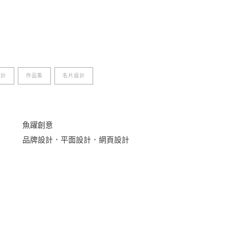
設計
作品集
名片設計
魚躍創意
品牌設計．平面設計．網頁設計