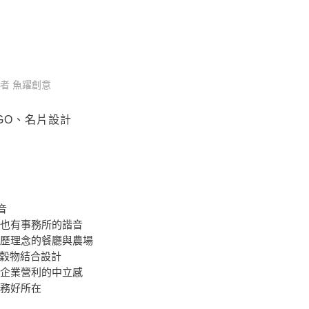
LOGO、名片設計
者
魚躍創意
GO、名片設計
音
也有事務所的諧音
歷理念的餐廳與農場
」與穀物結合設計
企業營利的中立感
務好所在