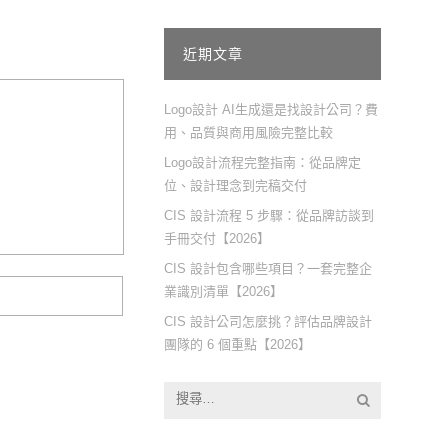
近期文章
Logo設計 AI生成還是找設計公司？費
用、品質與商用風險完整比較
Logo設計流程完整指南：從品牌定
位、設計理念到完稿交付
CIS 設計流程 5 步驟：從品牌訪談到
手冊交付【2026】
CIS 設計包含哪些項目？一套完整企
業識別清單【2026】
CIS 設計公司怎麼挑？評估品牌設計
團隊的 6 個重點【2026】