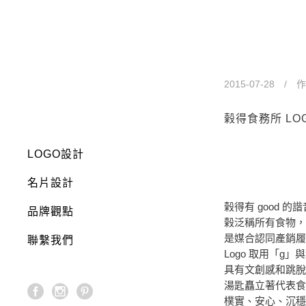
榖得食務所 
2015-07-28
作
榖得食務所 LO
LOGO設計
名片設計
榖得有 good 的諧
品牌觀點
榖泛稱所有食物，
是媒合認同產銷履
聯繫我們
Logo 取用「g
具有文創感和跳脫
湯匙矗立著代表食
樸實、安心、沉穩