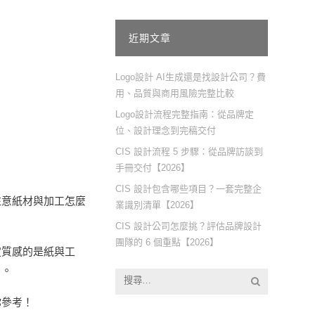
近期文章
Logo設計 AI生成還是找設計公司？費
用、品質與商用風險完整比較
Logo設計流程完整指南：從品牌定
位、設計理念到完稿交付
CIS 設計流程 5 步驟：從品牌訪談到
手冊交付【2026】
CIS 設計包含哪些項目？一套完整企
注意紙材與加工怎麼
業識別清單【2026】
CIS 設計公司怎麼挑？評估品牌設計
團隊的 6 個重點【2026】
定質感的是紙與工
〉。
你參考！