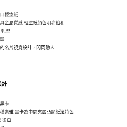
進口輕塗紙
卡具金屬質感 輕塗紙顏色明亮飽和
 軋型
閃耀
次的名片視覺設計，閃閃動人
設計
＋黑卡
平穩素雅 黑卡為中間夾層凸顯紙邊特色
黑 燙白