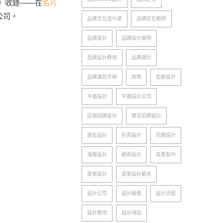
》收錄——在
名片
公司。
品牌定位是什麼
品牌定位範例
品牌設計
品牌設計案例
品牌設計費用
品牌識別
品牌識別手冊
商標
型錄設計
平面設計
平面設計公司
店面招牌設計
廣告招牌設計
廣告設計
折頁設計
招牌設計
海報設計
網頁設計
菜單製作
菜單設計
菜單設計範本
設計公司
設計報價
設計流程
設計費用
設計項目