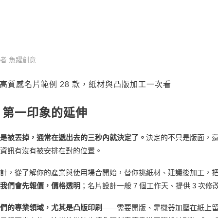
薦｜高質感名片範例 28 款，紙材與凸版加工
esign
者
魚躍創意
高質感名片範例 28 款，紙材與凸版加工一次看
：第一印象的延伸
是被丟掉，通常在遞出去的三秒內就決定了。
決定的不只是版面，
資訊有沒有被安排在對的位置。
計，從了解你的產業與使用場合開始，替你挑紙材、建議後加工，
我們會先報價，價格透明
；名片設計一般 7 個工作天、提供 3 次修
們的專業領域，尤其是凸版印刷
——需要開版、靠機器加壓在紙上