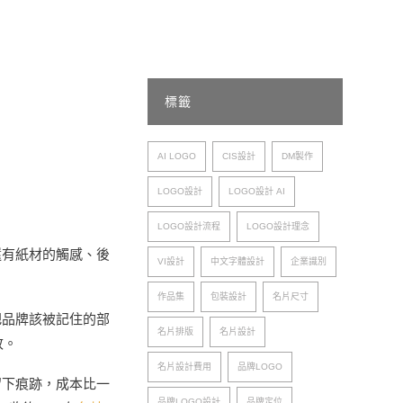
一次看
標籤
AI LOGO
CIS設計
DM製作
LOGO設計
LOGO設計 AI
LOGO設計流程
LOGO設計理念
還有紙材的觸感、後
VI設計
中文字體設計
企業識別
作品集
包裝設計
名片尺寸
把品牌該被記住的部
名片排版
名片設計
改。
名片設計費用
品牌LOGO
留下痕跡，成本比一
品牌LOGO設計
品牌定位