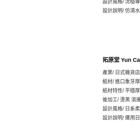
設計風格/ 沈穩
設計說明/ 仿
拓原堂 Yun C
產業/ 日式雜貨
紙材/ 進口象牙厚紙
紙材特性/ 平穩
後加工/ 燙黑 滾邊上
設計風格/ 日系
設計說明/ 運