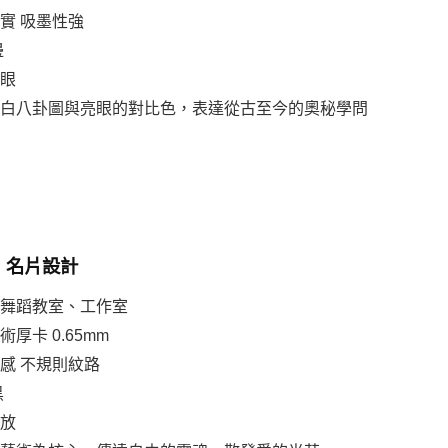
厚實 吸墨性強
邊
搶眼
用黑白八卦圖與亮眼的對比色，表達從古至今的奧秘學問
 Lu 名片設計
、舞蹈教室、工作室
術厚卡 0.65mm
手感 不規則紋路
黑
奔放