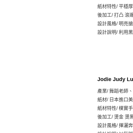
紙材特性/ 平穩
後加工/ 打凸 滾
設計風格/ 明亮
設計說明/ 利
Jodie Judy
產業/ 舞蹈老師
紙材/ 日本進口美
紙材特性/ 樸實
後加工/ 燙金 燙
設計風格/ 揮灑