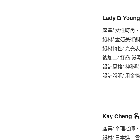
Lady B.You
產業/ 女性時尚
紙材/ 金箔美術銅卡
紙材特性/ 光亮
後加工/ 打凸 燙
設計風格/ 神秘
設計說明/ 用
Kay Cheng
產業/ 命理老師
紙材/ 日本進口雪棉