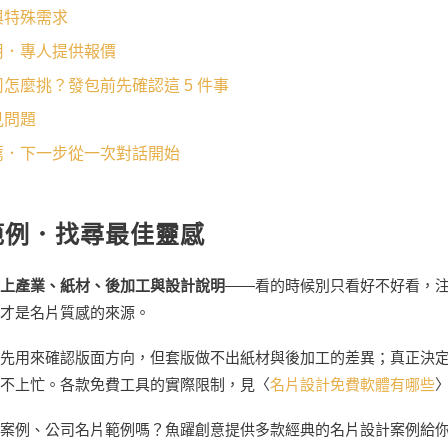
與特殊需求
用．專人提供報價
怎麼挑？發包前先確認這 5 件事
見問題
薦．下一步從一次對話開始
範例．找尋最佳靈感
上產業、紙材、後加工與設計說明
——看的時候別只看好不好看，
才是名片質感的來源。
先用來確認版面方向，但套版做不出紙材與後加工的差異；真正決
不上忙。各款免費工具的實際限制，見〈
名片設計免費軟體有哪些
案例、公司名片範例嗎？魚躍創意提供多款經典的名片設計案例給