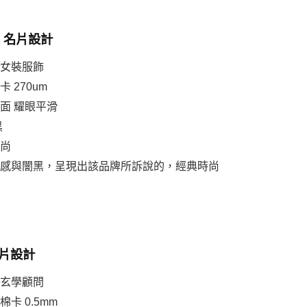
ng 名片設計
、女裝服飾
 270um
表面 耀眼平滑
黑
時尚
金箔感與闇黑，呈現出該品牌所訴說的，經典時尚
 名片設計
、玄學顧問
卡 0.5mm