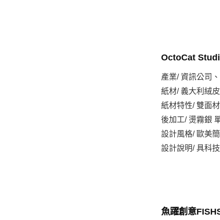
OctoCat St
產業/ 資訊公司
紙材/ 義大利絨
紙材特性/ 雙面
後加工/ 燙霧銀 
設計風格/ 歐美
設計說明/ 具
魚躍創意FISH