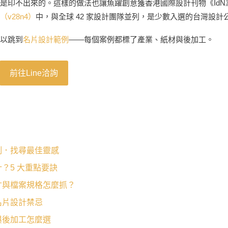
是印不出來的。這樣的做法也讓魚躍創意獲香港國際設計刊物《IdN
v28n4）
中，與全球 42 家設計團隊並列，是少數入選的台灣設計
以跳到
名片設計範例
——每個案例都標了產業、紙材與後加工。
前往Line洽詢
例．找尋最佳靈感
？5 大重點要訣
寸與檔案規格怎麼抓？
名片設計禁忌
與後加工怎麼選