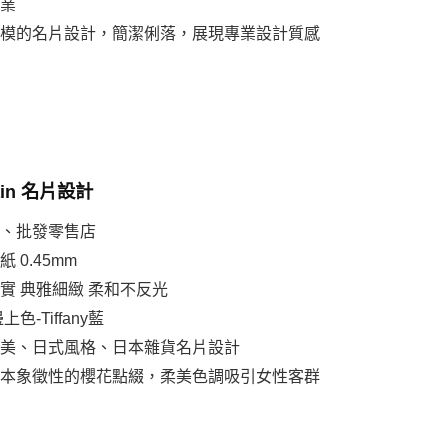
專業
清水模的名片設計，簡潔俐落，展現專業設計質感
ain 名片設計
店、批發零售店
 0.45mm
厚實 典雅細緻 柔和不反光
色-Tiffany藍
柔美、日式風格、日本雜貨名片設計
用日本象徵性的櫻花點綴，柔美色調吸引女性客群