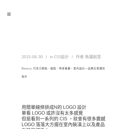
Logo設計 Tag
2015-06-30
in
CIS設計
作者
魚躍創意
Nourcy 巧克力糕點、甜點、熟食餐廳、室內設計—品牌企業識別
設計
用簡單線條排成N的 LOGO 設計
單看 LOGO 或許沒有太多感覺
但是看到一系列的 CIS ，就會有很多震撼
LOGO 落落大方擺在室內裝潢上以及產品