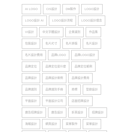
AI LOGO
CIS設計
DM製作
LOGO設計
LOGO設計 AI
LOGO設計流程
LOGO設計理念
VI設計
中文字體設計
企業識別
作品集
包裝設計
名片尺寸
名片排版
名片設計
名片設計費用
品牌LOGO
品牌LOGO設計
品牌定位
品牌定位是什麼
品牌定位範例
品牌設計
品牌設計案例
品牌設計費用
品牌識別
品牌識別手冊
商標
型錄設計
平面設計
平面設計公司
店面招牌設計
廣告招牌設計
廣告設計
折頁設計
招牌設計
海報設計
網頁設計
菜單製作
菜單設計