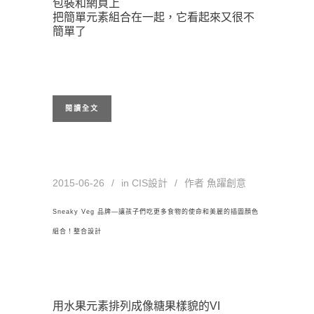
包裝和網頁上
把簡單元素組合在一起，它看起來又很不
簡單了
閱讀全文
2015-06-26
in
CIS設計
作者
魚躍創意
Sneaky Veg 品牌—讓孩子們吃更多食物的使命和美麗的插圖顏色
組合！整合設計
用水果元素排列成像糖果樣貌的VI