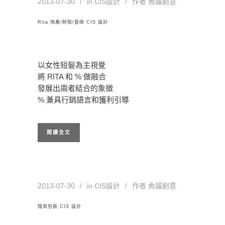
2013-07-30
in
CIS設計
作者
魚躍創意
Rita 地產/財稅/藝術 CIS 設計
以女性短髮為主視覺
將 RITA 和 % 做融合
發展出兩者結合的象徵
% 兼具行銷語言和獲利引導
閱讀全文
2013-07-30
in
CIS設計
作者
魚躍創意
煌崗包裝 CIS 設計