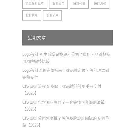
菜單設計範本
設計公司
設計報價
設計流程
設計費用
設計項目
近期文章
Logo設計 AI生成還是找設計公司？費用、品質與商
用風險完整比較
Logo設計流程完整指南：從品牌定位、設計理念到
完稿交付
CIS 設計流程 5 步驟：從品牌訪談到手冊交付
【2026】
CIS 設計包含哪些項目？一套完整企業識別清單
【2026】
CIS 設計公司怎麼挑？評估品牌設計團隊的 6 個重
點【2026】