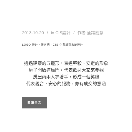
2013-10-20
in
CIS設計
作者
魚躍創意
LOGO 設計。博客網．CIS 企業識別系統設計
透過建案的五邊形，表達堅毅、安定的形象
房子開啟這扇門，代表歡迎大家來參觀
房屋內兩人握著手，形成一個笑臉
代表親合，安心的服務，亦有成交的意涵
閱讀全文