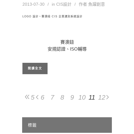
2013-07-30
in
CIS設計
作者
魚躍創意
LOGO 設計。賽澳紐 CIS 企業識別系統設計
賽澳鈕
安規認證、ISO輔導
閱讀全文
5
6
7
8
9
10
11
12
標籤