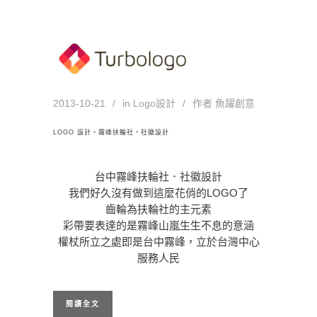
2013-10-21
in
Logo設計
作者
魚躍創意
LOGO 設計。霧峰扶輪社，社徽設計
台中霧峰扶輪社．社徽設計
我們好久沒有做到這麼花俏的LOGO了
齒輪為扶輪社的主元素
彩帶要表達的是霧峰山嵐生生不息的意涵
權杖所立之處即是台中霧峰，立於台灣中心
服務人民
閱讀全文